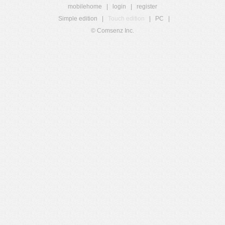
mobilehome
|
login
|
register
Simple edition
|
Touch edition
|
PC
|
© Comsenz Inc.