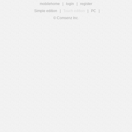
mobilehome
|
login
|
register
Simple edition
|
Touch edition
|
PC
|
© Comsenz Inc.