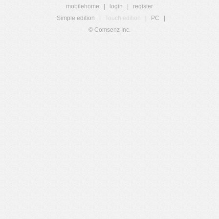
mobilehome
|
login
|
register
Simple edition
|
Touch edition
|
PC
|
© Comsenz Inc.