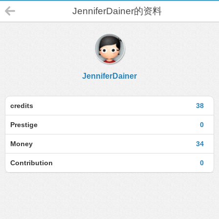
JenniferDainer的资料
JenniferDainer
credits
38
Prestige
0
Money
34
Contribution
0