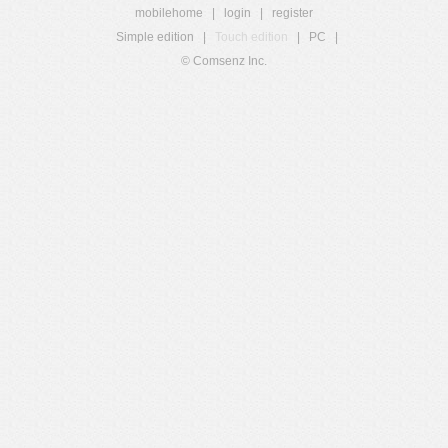
mobilehome
|
login
|
register
Simple edition
|
Touch edition
|
PC
|
© Comsenz Inc.