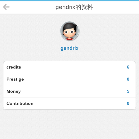
gendrix的资料
gendrix
credits
6
Prestige
0
Money
5
Contribution
0