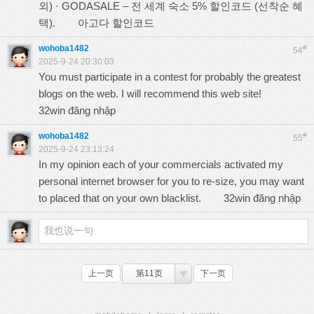
외) · GODASALE – 전 세계 숙소 5% 할인코드 (선착순 혜
택).
아고다 할인코드
wohoba1482
#
54
2025-9-24 20:30:03
You must participate in a contest for probably the greatest
blogs on the web. I will recommend this web site!
32win đăng nhập
wohoba1482
#
55
2025-9-24 23:13:24
In my opinion each of your commercials activated my
personal internet browser for you to re-size, you may want
to placed that on your own blacklist.
32win đăng nhập
上一页
第11页
下一页