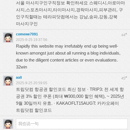
서울 마사지구인구직정보 확인하세요 스웨디시,아로마마
사지,스포츠마사지,타이마사지,경락마사지,피부관리, 구
인구직할때는 테라피닷컴에서는 강남,송파,강동,강북
마사지구인
comewe7091
#
44
2025-9-25 19:37:56
Rapidly this website may irrefutably end up being well-
known amongst just about all running a blog individuals,
due to the diligent content articles or even evaluations.
32win
aali
#
45
2025-9-25 20:59:05
트립닷컴 항공권 할인코드 최신 정보 · TRIP3: 전 세계 항
공권 3% 할인 쿠폰 (최대 ₩300,000 할인 혜택), ~ 2025년
9월 30일까지 유효. · KAKAOFLT15AUGT: 카카오페이
트립닷컴 할인코드