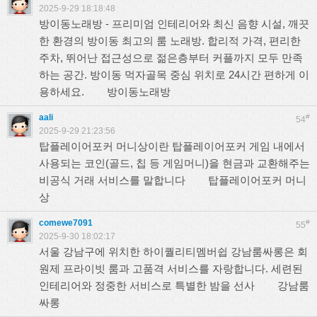
2025-9-29 18:18:48
방이동노래방 - 프리미엄 인테리어와 최신 음향 시설, 깨끗
한 환경의 방이동 최고의 룸 노래방. 합리적 가격, 편리한
주차, 뛰어난 접근성으로 젊은층부터 커플까지 모두 만족
하는 공간. 방이동 먹자골목 중심 위치로 24시간 편하게 이
용하세요.
방이동노래방
aali
#
54
2025-9-29 21:23:56
탑플레이어포커 머니상이란 탑플레이어포커 게임 내에서
사용되는 코인(골드, 칩 등 게임머니)을 현금과 교환해주는
비공식 거래 서비스를 말합니다
탑플레이어포커 머니
상
comewe7091
#
55
2025-9-30 18:02:17
서울 강남구에 위치한 하이퀄리티멤버쉽 강남룸싸롱은 회
원제 프라이빗 룸과 고품격 서비스를 자랑합니다. 세련된
인테리어와 정중한 서비스로 특별한 밤을 선사
강남룸
싸롱