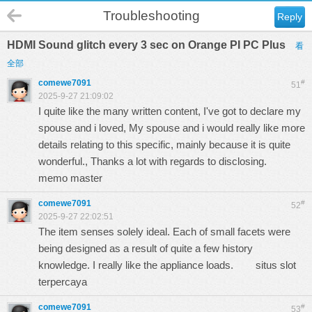
Troubleshooting
Reply
HDMI Sound glitch every 3 sec on Orange PI PC Plus
看
全部
comewe7091
#
51
2025-9-27 21:09:02
I quite like the many written content, I've got to declare my
spouse and i loved, My spouse and i would really like more
details relating to this specific, mainly because it is quite
wonderful., Thanks a lot with regards to disclosing.
memo master
comewe7091
#
52
2025-9-27 22:02:51
The item senses solely ideal. Each of small facets were
being designed as a result of quite a few history
knowledge. I really like the appliance loads.
situs slot
terpercaya
comewe7091
#
53