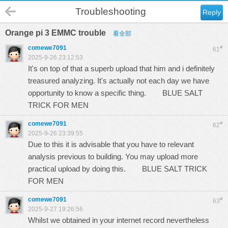
Troubleshooting
Reply
Orange pi 3 EMMC trouble
看全部
comewe7091
#
61
2025-9-26 23:12:53
It's on top of that a superb upload that him and i definitely
treasured analyzing. It's actually not each day we have
opportunity to know a specific thing.
BLUE SALT
TRICK FOR MEN
comewe7091
#
62
2025-9-26 23:39:55
Due to this it is advisable that you have to relevant
analysis previous to building. You may upload more
practical upload by doing this.
BLUE SALT TRICK
FOR MEN
comewe7091
#
63
2025-9-27 19:26:56
Whilst we obtained in your internet record nevertheless