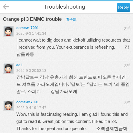
Troubleshooting
Reply
Orange pi 3 EMMC trouble
看全部
comewe7091
#
21
2025-9-3 17:41:34
I cannot wait to dig deep and kickoff utilizing resources that
I received from you. Your exuberance is refreshing.
강
남룸싸롱
aali
#
22
2025-9-3 20:52:13
강남달토는 강남 유흥가의 최신 트렌드로 떠오른 하이엔
드 셔츠룸 가라오케입니다. '달토'는 *'달리는 토끼'*의 줄임
말로, 스피디
강남가라오케
comewe7091
#
23
2025-9-4 19:17:47
Wow, this is fascinating reading. I am glad I found this and
got to read it. Great job on this content. I liked it a lot.
Thanks for the great and unique info.
소액결제현금화