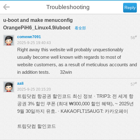
Troubleshooting
Reply
u-boot and make menuconfig
OrangePiH6_Linux4.9/uboot
看全部
comewe7091
#
56
2025-9-25 19:40:43
Right away this website will probably unquestionably
usually become well known with regards to most of
website customers, as a result of meticulous accounts and
in addition tests.
32win
aali
#
57
2025-9-25 20:15:20
트립닷컴 항공권 할인코드 최신 정보 · TRIP3: 전 세계 항
공권 3% 할인 쿠폰 (최대 ₩300,000 할인 혜택), ~ 2025년
9월 30일까지 유효. · KAKAOFLT15AUGT: 카카오페이
트립닷컴 할인코드