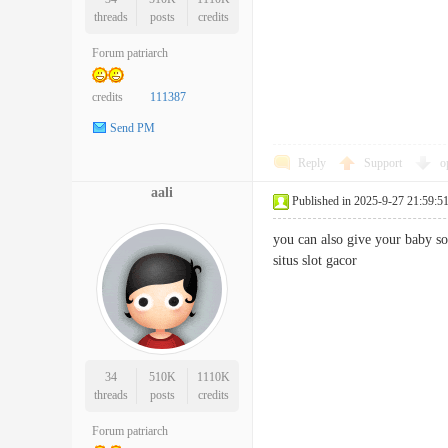
threads
posts
credits
Forum patriarch
credits
111387
Send PM
Reply
Support
o
aali
Published in 2025-9-27 21:59:5
you can also give your baby so
situs slot gacor
34
510K
1110K
threads
posts
credits
Forum patriarch