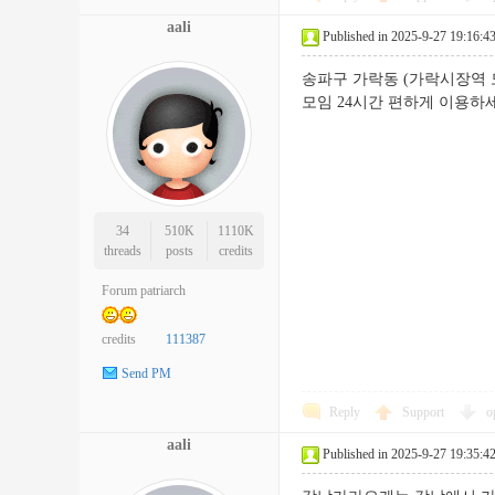
aali
Published in 2025-9-27 19:16:4
송파구 가락동 (가락시장역 
모임 24시간 편하게 이
34
510K
1110K
threads
posts
credits
Forum patriarch
credits
111387
Send PM
Reply
Support
o
aali
Published in 2025-9-27 19:35:4