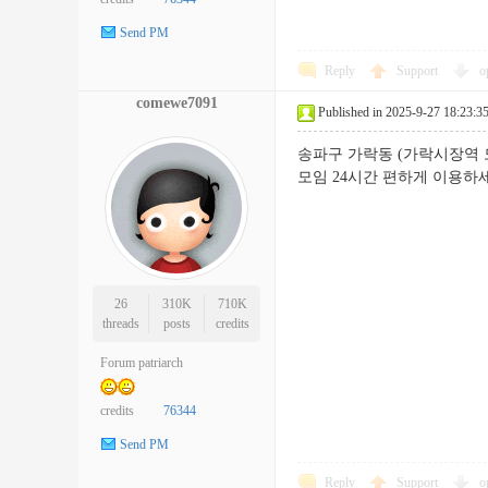
Send PM
Reply
Support
o
comewe7091
Published in 2025-9-27 18:23:3
송파구 가락동 (가락시장역 
모임 24시간 편하게 이
26
310K
710K
threads
posts
credits
Forum patriarch
credits
76344
Send PM
Reply
Support
o