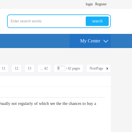
login
Register
search
My Center
11
12
13
... 42
/ 42 pages
NextPage
Usually not regularly of which see the the chances to buy a