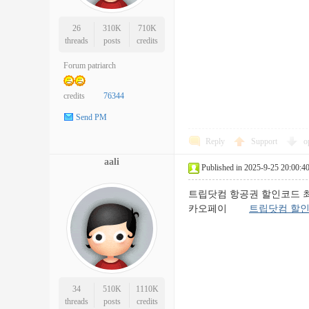
26
310K
710K
threads
posts
credits
Forum patriarch
credits
76344
Send PM
Reply
Support
o
aali
Published in 2025-9-25 20:00:4
트립닷컴 항공권 할인코드 최신 정보
카오페이
트립닷컴 할
34
510K
1110K
threads
posts
credits