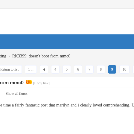
›
ting
RK3399: doesn't boot from mmc0
Return to list
1 ...
4
5
6
7
8
9
10
 from mmc0
[Copy link]
7
|
Show all floors
e time a fairly fantastic post that marilyn and i clearly loved comprehending. 