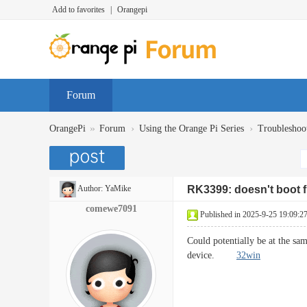
Add to favorites
|
Orangepi
Forum
»
›
›
OrangePi
Forum
Using the Orange Pi Series
Troubleshoo
Author:
YaMike
RK3399: doesn't boot
comewe7091
Published in 2025-9-25 19:09:2
Could potentially be at the sam
device.
32win