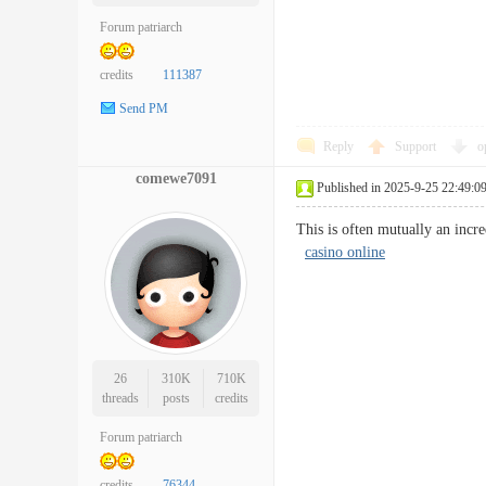
Forum patriarch
credits
111387
Send PM
Reply
Support
o
comewe7091
Published in 2025-9-25 22:49:0
This is often mutually an incre
casino online
26
310K
710K
threads
posts
credits
Forum patriarch
credits
76344