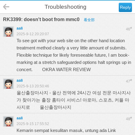
Troubleshooting
Reply
RK3399: doesn't boot from mmc0
看全部
aali
#
46
2025-9-12 20:20:07
To see got with your web site on the other hand location
treatment method clearly a very little amount of submits.
Flexible technique for likely foreseeable future, I am book-
marking at a stretch safeguarded options halt springs up in
concert.
OKRA WATER REVIEW
aali
#
47
2025-9-13 20:50:46
울산출장마사지 - 울산 전역에 24시간 여성 전문 마사지사
가 찾아가는 출장 홈타이 서비스! 아로마, 스포츠, 커플 마
사지로
울산출장마사지
aali
#
48
2025-9-15 17:55:52
Kemarin sempat kesulitan masuk, untung ada Link