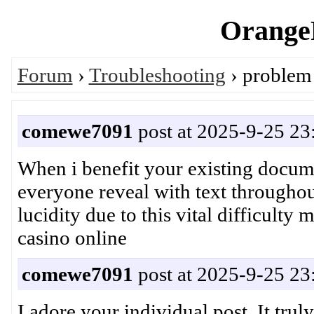
OrangeP
Forum
›
Troubleshooting
› problem 
comewe7091
post at 2025-9-25 23
When i benefit your existing docume
everyone reveal with text throughou
lucidity due to this vital difficul
casino online
comewe7091
post at 2025-9-25 23
I adore your individual post. It trul