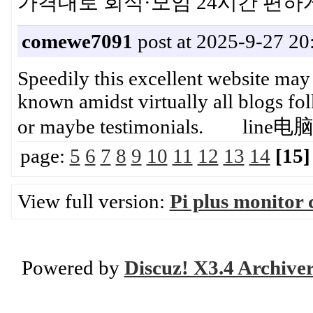
가격대로 회식·모임 24시간 
comewe7091
post at 2025-9-27 20
Speedily this excellent website may
known amidst virtually all blogs folk
or maybe testimonials. lin
page:
5
6
7
8
9
10
11
12
13
14
[15]
View full version:
Pi plus monitor 
Powered by
Discuz! X3.4 Archive