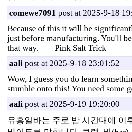
comewe7091
post at 2025-9-18 19
Because of this it will be significan
just before manufacturing. You'll be 
that way. Pink Salt Trick
aali
post at 2025-9-18 23:01:52
Wow, I guess you do learn somethi
stumble onto this! You need som
aali
post at 2025-9-19 19:20:00
유흥알바는 주로 밤 시간대에 이