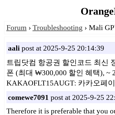
OrangeP
Forum
›
Troubleshooting
› Mali GP
aali
post at 2025-9-25 20:14:39
트립닷컴 항공권 할인코드 최신 정보 
폰 (최대 ₩300,000 할인 혜택), ~
KAKAOFLT15AUGT: 카카
comewe7091
post at 2025-9-25 22
Therefore it is preferable that you o