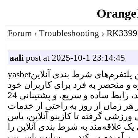
OrangeP
Forum
›
Troubleshooting
› RK3399:
aali
post at 2025-10-1 23:14:45
yasbetسایت یاس بت یکی از بهترین و محبوب‌ترین پلتفرم‌های شرط بندی آنلاین
 و منحصر به فرد برای کاربران خود
فراهم کند. این سایت با طراحی کاربرپسند، رابط ساده و سریع، و پشتیبانی 24
 هر زمان از روز به راحتی از خدمات
ی ورزشی گرفته تا کازینو آنلاین، یاس
ک علاقه‌مند به شرط بندی آنلاین را
برآورده می‌کند سایت یاس بت