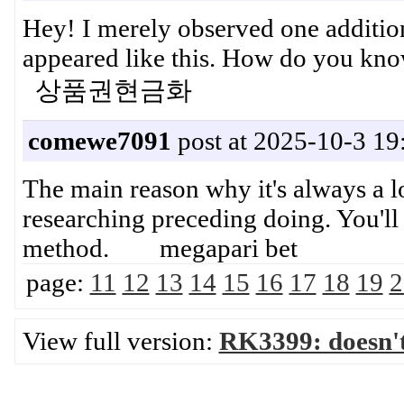
Hey! I merely observed one additio
appeared like this. How do you kno
상품권현금화
comewe7091
post at 2025-10-3 19
The main reason why it's always a lo
researching preceding doing. You'll
method. megapari bet
page:
11
12
13
14
15
16
17
18
19
2
View full version:
RK3399: doesn'