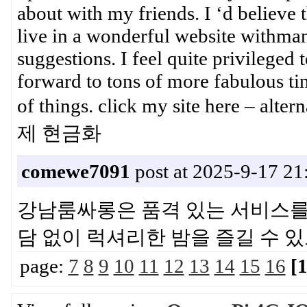
about with my friends. I ‘d believe 
live in a wonderful website withmany
suggestions. I feel quite privileged
forward to tons of more fabulous ti
of things. click my site here – a
제 현금화
comewe7091
post at 2025-9-17 21
강남룸싸롱은 품격 있는 서비스를
담 없이 럭셔리한 밤을 즐길 수
page:
7
8
9
10
11
12
13
14
15
16
[