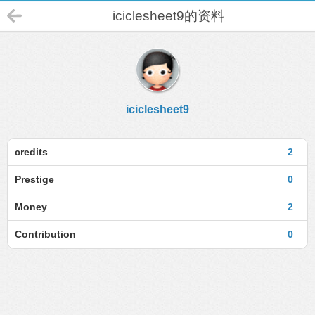
iciclesheet9的资料
iciclesheet9
credits
2
Prestige
0
Money
2
Contribution
0